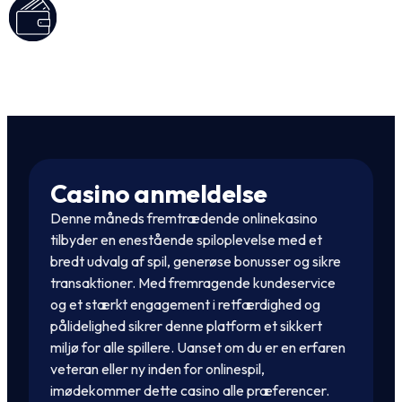
Betalingsformer
Casinoerne har sørget for forskellige
betalingsmetoder, så du kan vælge din foretrukne.
Du har rig mulighed for at betale med kort, PayPal,
Mobilepay eller en helt tredje mulighed.
Casino anmeldelse
Denne måneds fremtrædende onlinekasino
tilbyder en enestående spiloplevelse med et
bredt udvalg af spil, generøse bonusser og sikre
transaktioner. Med fremragende kundeservice
og et stærkt engagement i retfærdighed og
pålidelighed sikrer denne platform et sikkert
miljø for alle spillere. Uanset om du er en erfaren
veteran eller ny inden for onlinespil,
imødekommer dette casino alle præferencer.