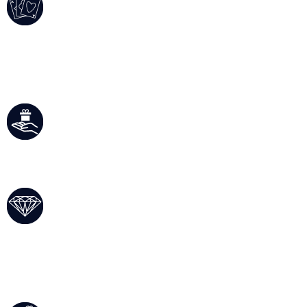
Vores nøje udvalgte online casinoer er screenet for at
sikre, at de lever op til vores høje standarder for
kvalitet, sikkerhed og retfærdighed. Alle casinoer vist
på vores platform har licens og er reguleret af
Spillemyndigheden.
Bonusser
Vores liste af online casinoer er kendte for deres
generøse bonusser, som er til for at forbedre din
spiloplevelse fra første klik.
Spil
Udforsk et stort udvalg af kasinospil og find netop dit
yndlingsspil. Ligegyldig om du er til klassiske slots,
spændende bord spil, bingo eller live casino, vil du
kunne finde noget, som passer til dig, på vores liste
over anbefalede casinoer.