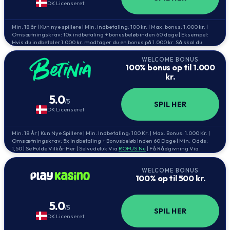
DK Licenseret
Min. 18 år | Kun nye spillere | Min. indbetaling: 100 kr. | Max. bonus: 1.000 kr. |
Omsætningskrav: 10x indbetaling + bonusbeløb inden 60 dage | Eksempel:
Hvis du indbetaler 1.000 kr. modtager du en bonus på 1.000 kr. Så skal du
omsætte for (1.000 kr. + 1.000 kr.) x 10 = 20.000 kr. før eventuelle gevinster kan
udbetales | Visse spil bidrager ikke til omsætningskrav | Se fulde vilkår
WELCOME BONUS
100% bonus op til 1.000
kr.
5.0
/5
SPIL HER
DK Licenseret
Min. 18 År | Kun Nye Spillere | Min. Indbetaling: 100 Kr. | Max. Bonus: 1.000 Kr. |
Omsætningskrav: 5x Indbetaling + Bonusbeløb Inden 60 Dage | Min. Odds:
1,50 | Se Fulde Vilkår Her | Selvudeluk Via
ROFUS.Nu
| Få Rådgivning Via
Stopspillet.DkMin
. 18 År | Kun Nye Spillere | Min. Indbetaling: 100 Kr. | Max.
Bonus: 1.000 Kr. | Omsætningskrav: 5x Indbetaling + Bonusbeløb Inden 60
WELCOME BONUS
Dage | Min. Odds: 1,50 | Se Fulde Vilkår Her | Selvudeluk Via
ROFUS.Nu
| Få
100% op til 500 kr.
Rådgivning Via
Stopspillet.Dk
5.0
/5
SPIL HER
DK Licenseret