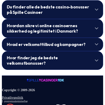
Du finder alle de bedste casino-bonusser
på Spille Casinoer
Hvordan sikre vi online casinoernes
sikkerhed og legitimitet i Danmark?
Hvad er velkomsttilbud og kampagner?
Hvor finder jeg de bedste
velkomstbonusser?
Copyright © 2009-2026
Privatlivspolitik
I overensstemmelse